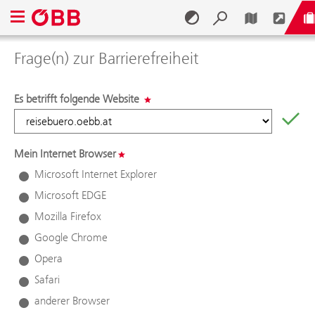
Navigationsmenü öffnen
Frage(n) zur Barrierefreiheit
Zum Inhalt springen (Alt + 0)
Zum Menü springen (Alt + 1)
Es betrifft folgende Website
Mein Internet Browser
Microsoft Internet Explorer
Microsoft EDGE
Mozilla Firefox
Google Chrome
Opera
Safari
anderer Browser